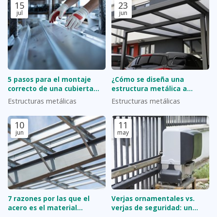
15
23
jul
jun
5 pasos para el montaje
¿Cómo se diseña una
correcto de una cubierta
estructura metálica a
metálica desde cero
medida?
Estructuras metálicas
Estructuras metálicas
10
11
jun
may
7 razones por las que el
Verjas ornamentales vs.
acero es el material
verjas de seguridad: un
preferido para naves
equilibrio entre belleza y