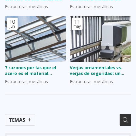
metálica desde cero
medida?
Estructuras metálicas
Estructuras metálicas
10
11
jun
may
7 razones por las que el
Verjas ornamentales vs.
acero es el material
verjas de seguridad: un
preferido para naves
equilibrio entre belleza y
Estructuras metálicas
Estructuras metálicas
industriales
protección
TEMAS