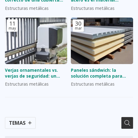
metálica desde cero
preferido para naves
Estructuras metálicas
Estructuras metálicas
industriales
11
30
may
mar
Verjas ornamentales vs.
Paneles sándwich: la
verjas de seguridad: un
solución completa para
equilibrio entre belleza y
cubiertas y fachadas
Estructuras metálicas
Estructuras metálicas
protección
eficientes
TEMAS