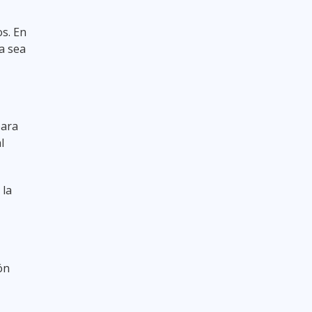
os. En
a sea
para
l
 la
ón