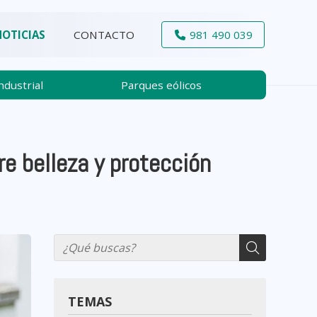
NOTICIAS
CONTACTO
981 490 039
dustrial
Parques eólicos
re belleza y protección
TEMAS