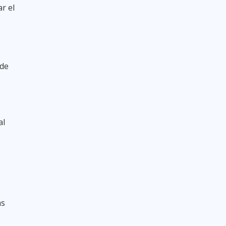
r el
 de
al
as