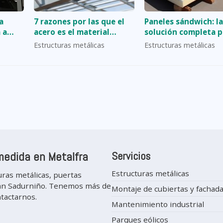
a
7 razones por las que el
Paneles sándwich: la
 a
acero es el material
solución completa p
preferido para naves
cubiertas y fachada
Estructuras metálicas
Estructuras metálicas
industriales
eficientes
medida en Metalfra
Servicios
Estructuras metálicas
uras metálicas, puertas
n San Sadurniño. Tenemos más de
Montaje de cubiertas y fachad
ntactarnos.
Mantenimiento industrial
Parques eólicos