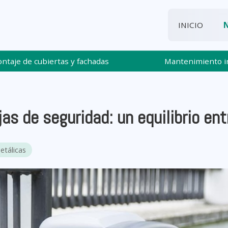
INICIO
ntaje de cubiertas y fachadas
Mantenimiento in
as de seguridad: un equilibrio ent
etálicas