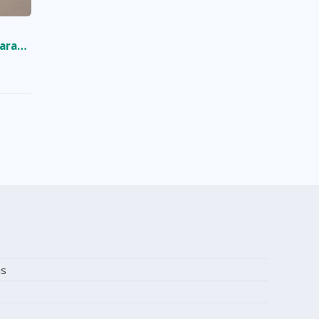
ara
s
as