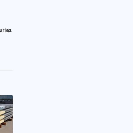
urias
.